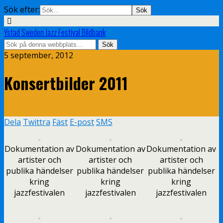
Sök efter:
Ystad Sweden Jazz Festival Bildbank
5 september, 2012
Konsertbilder 2011
Dela
Twittra
Fäst
E-post
SMS
Dokumentation av
Dokumentation av
Dokumentation av
artister och
artister och
artister och
publika händelser
publika händelser
publika händelser
kring
kring
kring
jazzfestivalen
jazzfestivalen
jazzfestivalen