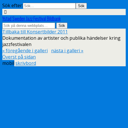
Sök efter:
Ystad Sweden Jazz Festival Bildbank
Tillbaka till Konsertbilder 2011
Dokumentation av artister och publika händelser kring
jazzfestivalen
« föregående i galleri
nästa i galleri »
Överst på sidan
mobil
skrivbord