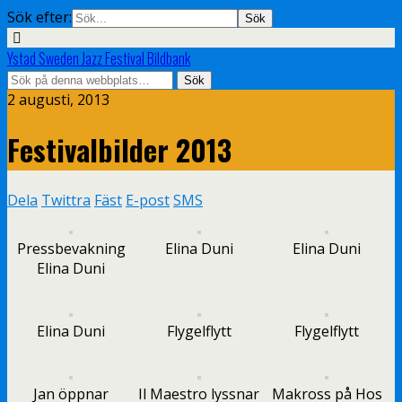
Sök efter:
Ystad Sweden Jazz Festival Bildbank
2 augusti, 2013
Festivalbilder 2013
Dela
Twittra
Fäst
E-post
SMS
Pressbevakning
Elina Duni
Elina Duni
Elina Duni
Elina Duni
Flygelflytt
Flygelflytt
Jan öppnar
Il Maestro lyssnar
Makross på Hos