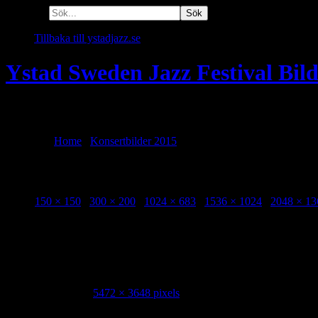
Sök efter:
Tillbaka till ystadjazz.se
Ystad Sweden Jazz Festival Bil
En plats att minnas alla festivaler!
Du är här:
Home
/
Konsertbilder 2015
/
Richard Bona @ Ystads Teat
Richard Bona @ Ystads Teater 20150730 
Sizes:
150 × 150
/
300 × 200
/
1024 × 683
/
1536 × 1024
/
2048 × 13
Richard Bona @ Ystads Teater 20150730 Photo Markus Fägersten
Image Info
Dimensions:
5472 × 3648 pixels