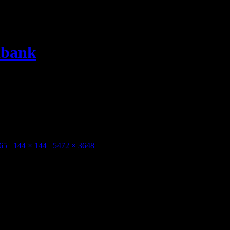
dbank
er 20150730 Photo Markus Fagersten-1
Photo Markus Fagersten-1
65
/
144 × 144
/
5472 × 3648