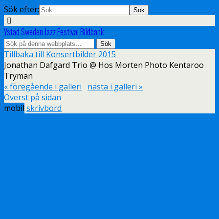
Sök efter:
Ystad Sweden Jazz Festival Bildbank
Tillbaka till Konsertbilder 2015
Jonathan Dafgard Trio @ Hos Morten Photo Kentaroo
Tryman
« föregående i galleri
nästa i galleri »
Överst på sidan
mobil
skrivbord