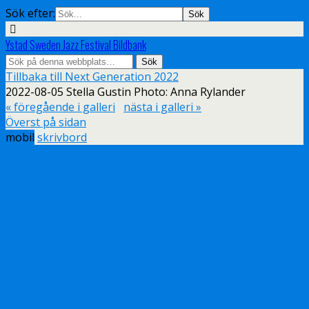
Sök efter:
Ystad Sweden Jazz Festival Bildbank
Tillbaka till Next Generation 2022
2022-08-05 Stella Gustin Photo: Anna Rylander
« föregående i galleri
nästa i galleri »
Överst på sidan
mobil
skrivbord