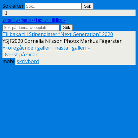
Sök efter:
Ystad Sweden Jazz Festival Bildbank
Tillbaka till Stipendiater ”Next Generation” 2020
YSJF2020 Cornelia Nilsson Photo: Markus Fägersten
« föregående i galleri
nästa i galleri »
Överst på sidan
mobil
skrivbord