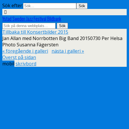
Sök efter:
Ystad Sweden Jazz Festival Bildbank
Tillbaka till Konsertbilder 2015
Jan Allan med Norrbotten Big Band 20150730 Per Helsa
Photo Susanna Fägersten
« föregående i galleri
nästa i galleri »
Överst på sidan
mobil
skrivbord