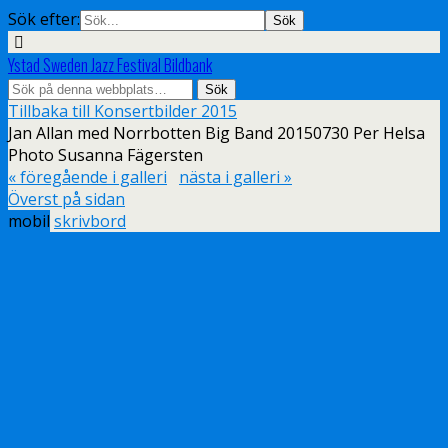
Sök efter:
Ystad Sweden Jazz Festival Bildbank
Tillbaka till Konsertbilder 2015
Jan Allan med Norrbotten Big Band 20150730 Per Helsa
Photo Susanna Fägersten
« föregående i galleri
nästa i galleri »
Överst på sidan
mobil
skrivbord