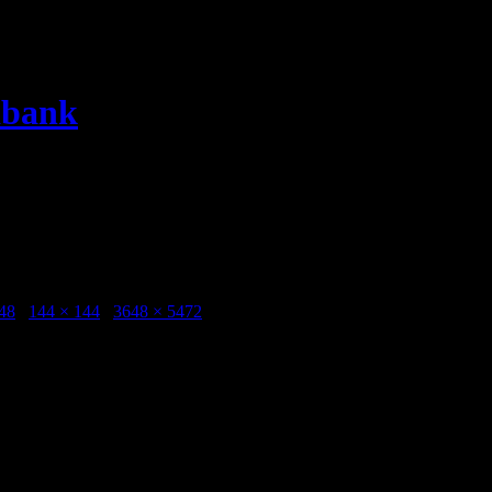
dbank
sa-1
48
/
144 × 144
/
3648 × 5472