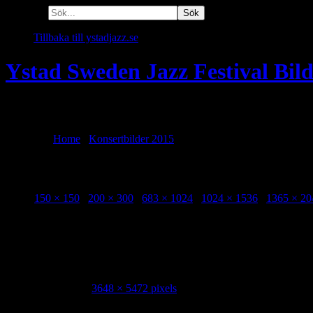
Sök efter:
Tillbaka till ystadjazz.se
Ystad Sweden Jazz Festival Bil
En plats att minnas alla festivaler!
Du är här:
Home
/
Konsertbilder 2015
/
Rad Trads 20150729 Per Hel
Rad Trads 20150729 Per Helsa-1
Sizes:
150 × 150
/
200 × 300
/
683 × 1024
/
1024 × 1536
/
1365 × 20
The Rad Trads Per Helsa 2015-07-29 Photo: Markus Fägersten
Image Info
Dimensions:
3648 × 5472 pixels